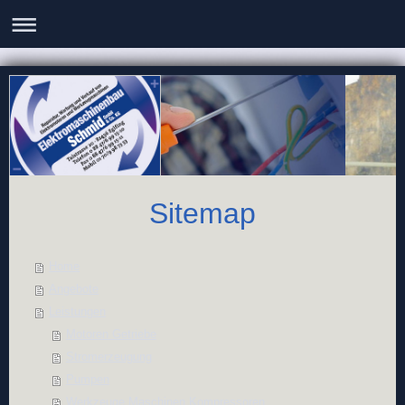
Sitemap
Home
Angebote
Leistungen
Motoren Getriebe
Stromerzeugung
Pumpen
Werkzeuge Maschinen Kompressoren